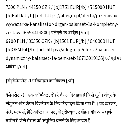
7500 PLN / 44250 CZK / [b]1751 EUR[/b] / 715000 HUF
[b]Full kit[/b] [url=https://allegro.pl/oferta/przenosny-
wywazarka-i-analizator-drgan-balanset-1a-kompletny-
zestaw-16654413800] एलेग्रो पर आदेश [/url]
6700 PLN / 39550 CZK / [b]1561 EUR[/b] / 640000 HUF
[b]OEM kit[/b] [url=https://allegro.pl/oferta/balanser-
dynamiczny-balanset-1a-oem-set-16713019136] एलेग्रो पर
आदेश [/url]
[बी]बैलेनसेट -1 ए डिवाइस का विवरण [/बी]
बैलेनसेट -1 ए एक कॉम्पैक्ट, दोहरे चैनल डिवाइस है जिसे घूर्णन तंत्र के
संतुलन और कंपन विश्लेषण के लिए डिज़ाइन किया गया है । यह क्रशर,
पंखे, मल्चर्स, हेलिकॉप्टर, शाफ्ट, सेंट्रीफ्यूज, टर्बाइन और अन्य घूर्णन
मशीनरी जैसे रोटर्स को संतुलित करने के लिए आदर्श है ।