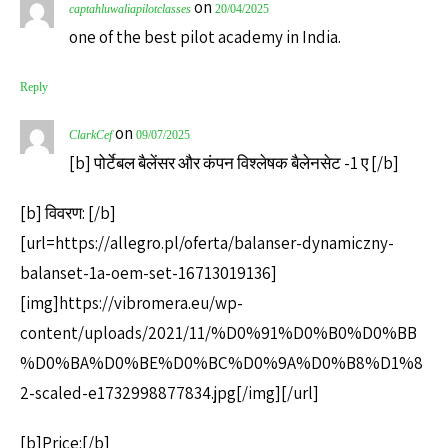
on
captahluwaliapilotclasses
20/04/2025
one of the best pilot academy in India.
Reply
on
ClarkCef
09/07/2025
[b] पोर्टेबल बैलेंसर और कंपन विश्लेषक बैलेनसेट -1 ए [/b]
[b] विवरण: [/b]
[url=https://allegro.pl/oferta/balanser-dynamiczny-
balanset-1a-oem-set-16713019136]
[img]https://vibromera.eu/wp-
content/uploads/2021/11/%D0%91%D0%B0%D0%BB
%D0%BA%D0%BE%D0%BC%D0%9A%D0%B8%D1%8
2-scaled-e1732998877834.jpg[/img][/url]
[b]Price:[/b]