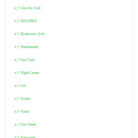
👉 Glycolic Acid
👉 AHA/BHA
👉 Hyaluronic Acid
👉 Niacinamide
👉 Face Care
👉 Night Cream
👉 Gel
👉 Serum
👉 Scrub
👉 Face Wash
👉 Sunscreen