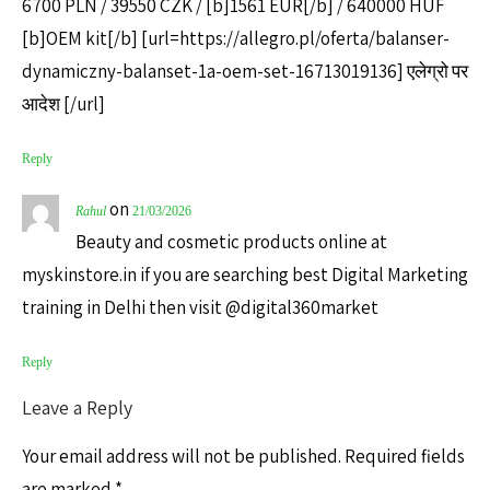
6700 PLN / 39550 CZK / [b]1561 EUR[/b] / 640000 HUF
[b]OEM kit[/b] [url=https://allegro.pl/oferta/balanser-
dynamiczny-balanset-1a-oem-set-16713019136] एलेग्रो पर
आदेश [/url]
Reply
on
Rahul
21/03/2026
Beauty and cosmetic products online at
myskinstore.in if you are searching best Digital Marketing
training in Delhi then visit @digital360market
Reply
Leave a Reply
Your email address will not be published.
Required fields
are marked
*