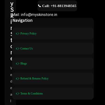
y
📞 Call: +91-8813948565
S
k
Mail: info@myskinstore.in
i
Navigation
n
S
👉 Privacy Policy
t
o
👉 Contact Us
r
e
👉 Blogs
W
e
👉 Refund & Returns Policy
d
e
👉 Terms & Conditions
a
l