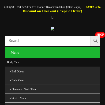
Extra 5%
Call @ 8813948565 For free Product Recommendation (10am - 5pm)
Discount on Checkout (Prepaid Order)
SHOP
Menu
Body Care
Bad Odour
Daily Care
Pigmented Neck/ Hand
Stretch Mark